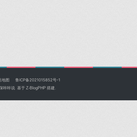
站地图
鲁ICP备2021015852号-1
保咔咔说
基于
Z-BlogPHP
搭建.