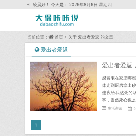
Hi,
凌晨好！ 今天是：
2026年8月6日 星期四
当前位置：
首页
关于
爱出者爱返
的文章
爱出者爱返
爱出者爱返
感冒宅在家里哪
体走到厨房拿出
连夜给我熬粥的
事，当然死心也是
生活杂谈
2
1