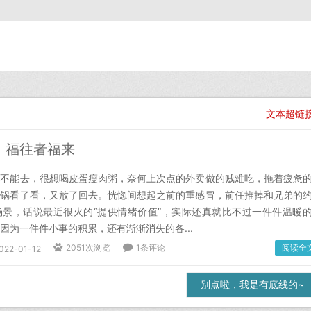
文本超链
，福往者福来
都不能去，很想喝皮蛋瘦肉粥，奈何上次点的外卖做的贼难吃，拖着疲惫
砂锅看了看，又放了回去。恍惚间想起之前的重感冒，前任推掉和兄弟的
场景，话说最近很火的“提供情绪价值”，实际还真就比不过一件件温暖
因为一件件小事的积累，还有渐渐消失的各...
2051次浏览
1条评论
阅读全
022-01-12
别点啦，我是有底线的~