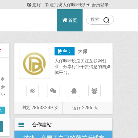
您好，欢迎到访大保咔咔说!
会员登录
首页
接
大保
博 主：
大保咔咔说是关注互联网创
业，分享行业干货信息的自媒
体平台。
的身
约会
的小
浏览 28538249 次
运行
2295
天
文
合作建站